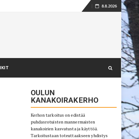
8.8.2026
Skip
to
content
NKIT
OULUN
KANAKOIRAKERHO
Kerhon tarkoitus on edistää
puhdasrotuisten mannermaisten
kanakoirien kasvatusta ja käyttöä.
Tarkoitustaan toteuttaakseen yhdistys