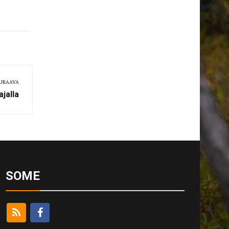
URAAVA
jalla
SOME