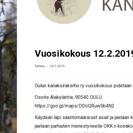
Vuosikokous 12.2.2019
Sanna
24.1.2019
Oulun kanakoirakerho ry vuosikokous pidetään 1
Osoite Alakyläntie, 90540 OULU
https://goo.gl/maps/DDcQRuw5b4N2
Käydään läpi sääntömääräiset asiat ja jaetaan k
jaetaan parhaiten menestyneelle OKK:n koirako