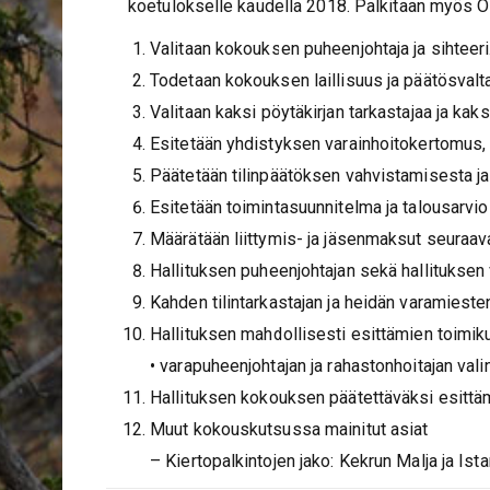
koetulokselle kaudella 2018. Palkitaan myös O
Valitaan kokouksen puheenjohtaja ja sihteeri
Todetaan kokouksen laillisuus ja päätösvalt
Valitaan kaksi pöytäkirjan tarkastajaa ja kaks
Esitetään yhdistyksen varainhoitokertomus, t
Päätetään tilinpäätöksen vahvistamisesta ja 
Esitetään toimintasuunnitelma ja talousarvio t
Määrätään liittymis- ja jäsenmaksut seuraava
Hallituksen puheenjohtajan sekä hallituksen 
Kahden tilintarkastajan ja heidän varamiesten
Hallituksen mahdollisesti esittämien toimiku
• varapuheenjohtajan ja rahastonhoitajan vali
Hallituksen kokouksen päätettäväksi esittäm
Muut kokouskutsussa mainitut asiat
– Kiertopalkintojen jako: Kekrun Malja ja Is