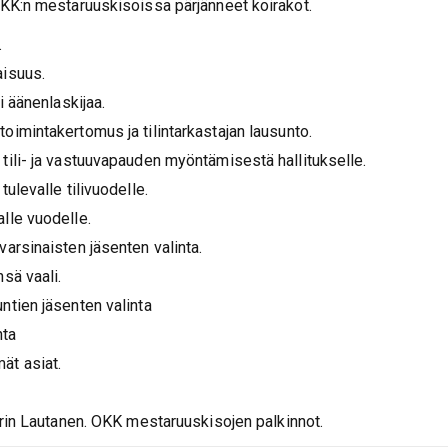
KK:n mestaruuskisoissa pärjänneet koirakot.
.
aisuus.
i äänenlaskijaa.
oimintakertomus ja tilintarkastajan lausunto.
tili- ja vastuuvapauden myöntämisestä hallitukselle.
ulevalle tilivuodelle.
lle vuodelle.
varsinaisten jäsenten valinta.
sä vaali.
ntien jäsenten valinta
nta
ät asiat.
tarin Lautanen. OKK mestaruuskisojen palkinnot.