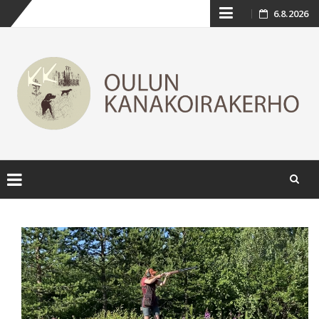
Skip
6.8.2026
to
content
Skip
to
content