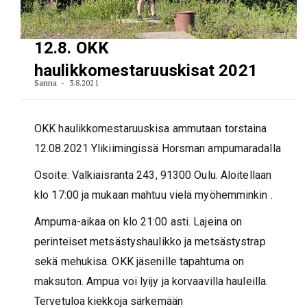
12.8. OKK
haulikkomestaruuskisat 2021
Sanna
3.8.2021
OKK haulikkomestaruuskisa ammutaan torstaina
12.08.2021 Ylikiimingissä Horsman ampumaradalla
Osoite: Valkiaisranta 243, 91300 Oulu. Aloitellaan
klo 17:00 ja mukaan mahtuu vielä myöhemminkin .
Ampuma-aikaa on klo 21:00 asti. Lajeina on
perinteiset metsästyshaulikko ja metsästystrap
sekä mehukisa. OKK jäsenille tapahtuma on
maksuton. Ampua voi lyijy ja korvaavilla hauleilla.
Tervetuloa kiekkoja särkemään