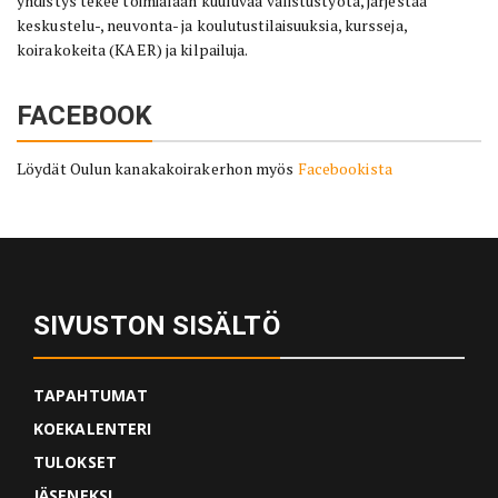
yhdistys tekee toimialaan kuuluvaa valistustyötä, järjestää
keskustelu-, neuvonta- ja koulutustilaisuuksia, kursseja,
koirakokeita (KAER) ja kilpailuja.
FACEBOOK
Löydät Oulun kanakakoirakerhon myös
Facebookista
SIVUSTON SISÄLTÖ
TAPAHTUMAT
KOEKALENTERI
TULOKSET
JÄSENEKSI