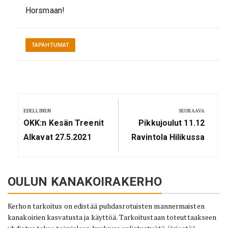
Horsmaan!
TAPAHTUMAT
Artikkelien
selaus
EDELLINEN
SEURAAVA
Previous
Next
OKK:n Kesän Treenit
Pikkujoulut 11.12
Post:
Post:
Alkavat 27.5.2021
Ravintola Hilikussa
OULUN KANAKOIRAKERHO
Kerhon tarkoitus on edistää puhdasrotuisten mannermaisten
kanakoirien kasvatusta ja käyttöä. Tarkoitustaan toteuttaakseen