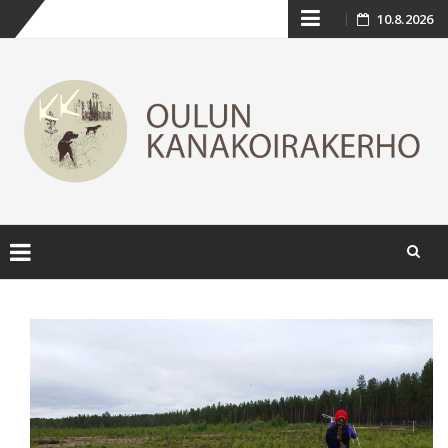
Skip
10.8.2026
to
content
Skip
to
content