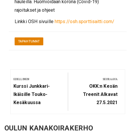
hauleilla. Huomioidaan korona (Covid-19)
rajoitukset ja ohjeet
Linkki OSH sivuille
https://osh.sporttisaitti.com/
TAPAHTUMAT
Artikkelien
selaus
EDELLINEN
SEURAAVA
Previous
Next
Kurssi Junkkari-
OKK:n Kesän
Post:
Post:
Ikäisille Touko-
Treenit Alkavat
Kesäkuussa
27.5.2021
OULUN KANAKOIRAKERHO