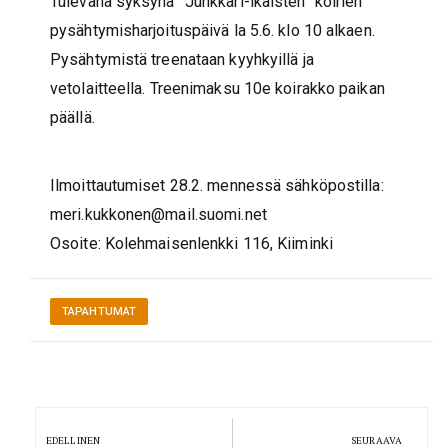
Tulevana syksynä ”Junkkari-ikäisten” koirien
pysähtymisharjoituspäivä la 5.6. klo 10 alkaen.
Pysähtymistä treenataan kyyhkyillä ja
vetolaitteella. Treenimaksu 10e koirakko paikan
päällä.
Ilmoittautumiset 28.2. mennessä sähköpostilla:
meri.kukkonen@mail.suomi.n
et
Osoite: Kolehmaisenlenkki 116, Kiiminki
TAPAHTUMAT
Artikkelien
selaus
EDELLINEN
SEURAAVA