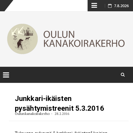
Skip
7.8.2026
to
content
Skip
to
Junkkari-ikäisten
content
pysähtymistreenit 5.3.2016
Oulunkanakoirakerho
28.2.2016