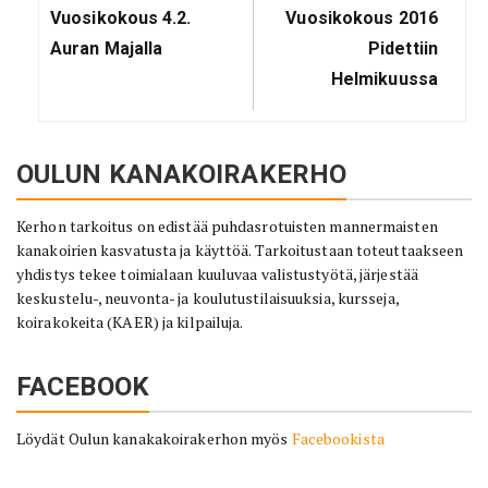
Previous
Next
Vuosikokous 4.2.
Vuosikokous 2016
Post:
Post:
Auran Majalla
Pidettiin
Helmikuussa
OULUN KANAKOIRAKERHO
Kerhon tarkoitus on edistää puhdasrotuisten mannermaisten
kanakoirien kasvatusta ja käyttöä. Tarkoitustaan toteuttaakseen
yhdistys tekee toimialaan kuuluvaa valistustyötä, järjestää
keskustelu-, neuvonta- ja koulutustilaisuuksia, kursseja,
koirakokeita (KAER) ja kilpailuja.
FACEBOOK
Löydät Oulun kanakakoirakerhon myös
Facebookista