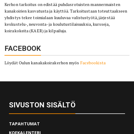
Kerhon tarkoitus on edistää puhdasrotuisten mannermaisten
kanakoirien kasvatusta ja käyttöä. Tarkoitustaan toteuttaakseen
yhdistys tekee toimialaan kuuluvaa valistustyötä, järjestää
keskustelu-, neuvonta- ja koulutustilaisuuksia, kursseja,
koirakokeita (KAER) ja kilpailuja.
FACEBOOK
Löydät Oulun kanakakoirakerhon myös
Facebookista
SIVUSTON SISÄLTÖ
TAPAHTUMAT
KOEKALENTERI