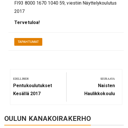
FI93 8000 1670 1040 59, viestiin Näyttelykoulutus
2017
Tervetuloa!
TAPAHTUMAT
Artikkelien
selaus
EDELLINEN
SEURAAVA
Previous
Next
Pentukoulutukset
Naisten
Post:
Post:
Kesällä 2017
Haulikkokoulu
OULUN KANAKOIRAKERHO