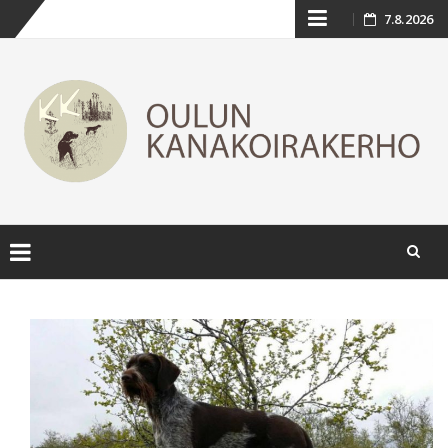
Skip
7.8.2026
to
content
Skip
to
content