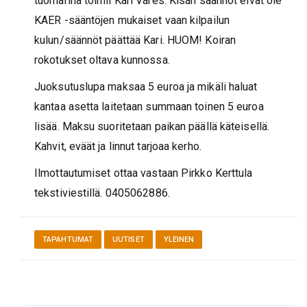
tuomarina toimii Kari Vares. Kisän säännöt eivät ole
KAER -sääntöjen mukaiset vaan kilpailun
kulun/säännöt päättää Kari. HUOM! Koiran
rokotukset oltava kunnossa.
Juoksutuslupa maksaa 5 euroa ja mikäli haluat
kantaa asetta laitetaan summaan toinen 5 euroa
lisää. Maksu suoritetaan paikan päällä käteisellä.
Kahvit, eväät ja linnut tarjoaa kerho.
Ilmottautumiset ottaa vastaan Pirkko Kerttula
tekstiviestillä. 0405062886.
TAPAHTUMAT
UUTISET
YLEINEN
Artikkelien