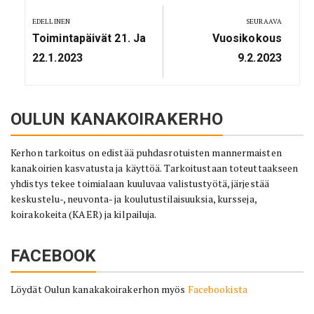
selaus
EDELLINEN
SEURAAVA
Previous
Next
Toimintapäivät 21. Ja
Vuosikokous
Post:
Post:
22.1.2023
9.2.2023
OULUN KANAKOIRAKERHO
Kerhon tarkoitus on edistää puhdasrotuisten mannermaisten
kanakoirien kasvatusta ja käyttöä. Tarkoitustaan toteuttaakseen
yhdistys tekee toimialaan kuuluvaa valistustyötä, järjestää
keskustelu-, neuvonta- ja koulutustilaisuuksia, kursseja,
koirakokeita (KAER) ja kilpailuja.
FACEBOOK
Löydät Oulun kanakakoirakerhon myös
Facebookista