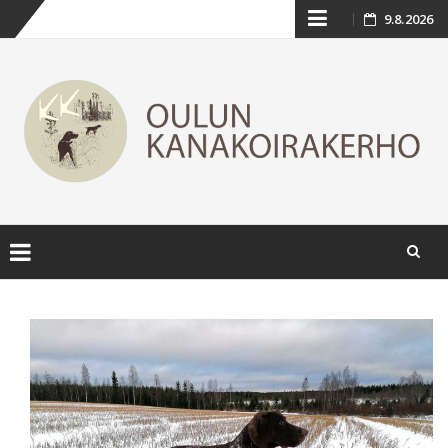
Skip
9.8.2026
to
content
Skip
to
content