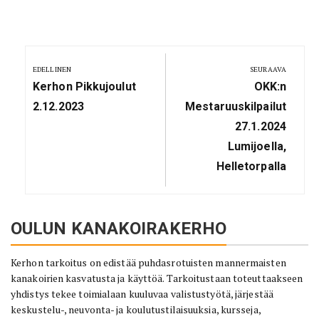
Artikkelien
selaus
EDELLINEN
SEURAAVA
Previous
Next
Kerhon Pikkujoulut
OKK:n
Post:
Post:
2.12.2023
Mestaruuskilpailut
27.1.2024
Lumijoella,
Helletorpalla
OULUN KANAKOIRAKERHO
Kerhon tarkoitus on edistää puhdasrotuisten mannermaisten
kanakoirien kasvatusta ja käyttöä. Tarkoitustaan toteuttaakseen
yhdistys tekee toimialaan kuuluvaa valistustyötä, järjestää
keskustelu-, neuvonta- ja koulutustilaisuuksia, kursseja,