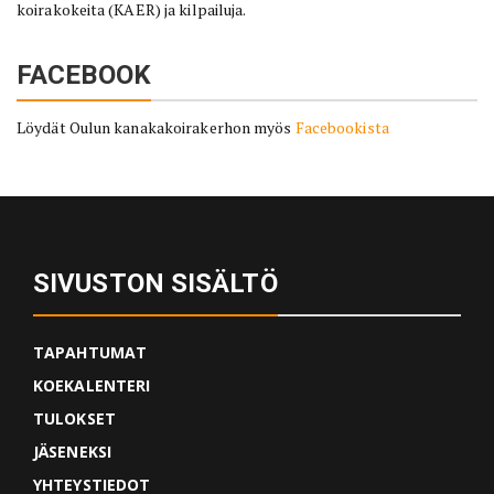
koirakokeita (KAER) ja kilpailuja.
FACEBOOK
Löydät Oulun kanakakoirakerhon myös
Facebookista
SIVUSTON SISÄLTÖ
TAPAHTUMAT
KOEKALENTERI
TULOKSET
JÄSENEKSI
YHTEYSTIEDOT