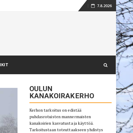
7.8.2026
Skip
to
content
NKIT
OULUN
KANAKOIRAKERHO
Kerhon tarkoitus on edistää
puhdasrotuisten mannermaisten
kanakoirien kasvatusta ja käyttöä.
Tarkoitustaan toteuttaakseen yhdistys