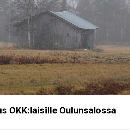
s OKK:laisille Oulunsalossa