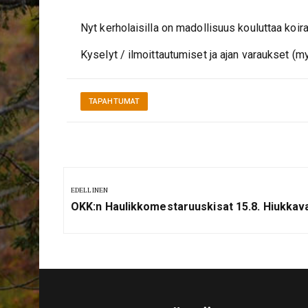
Nyt kerholaisilla on madollisuus kouluttaa koira
Kyselyt / ilmoittautumiset ja ajan varaukset (m
TAPAHTUMAT
Artikkelien
selaus
EDELLINEN
Previous
OKK:n Haulikkomestaruuskisat 15.8. Hiukkav
Post: