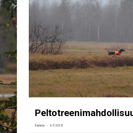
Peltotreenimahdollisuu
Sanna
6.9.2018