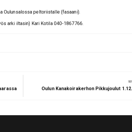
a Oulunsalossa peltoriistalle (fasaani).
yös arki iltasin) Kari Kotila 040-1867766.
SE
Next
aarassa
Oulun Kanakoirakerhon Pikkujoulut 1.12
Post: