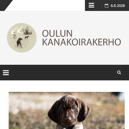
Skip
6.8.2026
to
content
Skip
to
content