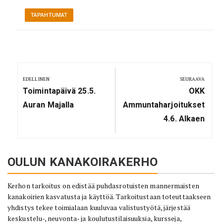
TAPAHTUMAT
Artikkelien
selaus
EDELLINEN
SEURAAVA
Previous
Next
Toimintapäivä 25.5.
OKK
Post:
Post:
Auran Majalla
Ammuntaharjoitukset
4.6. Alkaen
OULUN KANAKOIRAKERHO
Kerhon tarkoitus on edistää puhdasrotuisten mannermaisten
kanakoirien kasvatusta ja käyttöä. Tarkoitustaan toteuttaakseen
yhdistys tekee toimialaan kuuluvaa valistustyötä, järjestää
keskustelu-, neuvonta- ja koulutustilaisuuksia, kursseja,