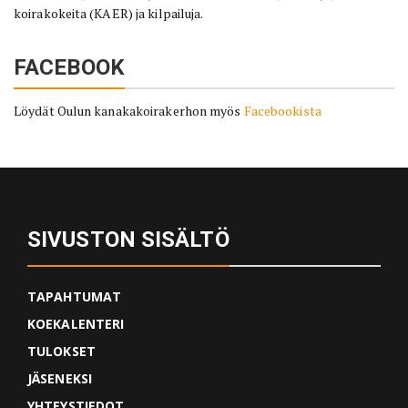
koirakokeita (KAER) ja kilpailuja.
FACEBOOK
Löydät Oulun kanakakoirakerhon myös
Facebookista
SIVUSTON SISÄLTÖ
TAPAHTUMAT
KOEKALENTERI
TULOKSET
JÄSENEKSI
YHTEYSTIEDOT