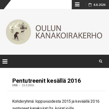
Skip
8.8.2026
to
content
Skip
to
Pentutreenit kesällä 2016
content
OKK
21.5.2016
Kohderyhmä: loppuvuodesta 2015 ja keväällä 2016
syntyneet kanakoirat (ts. koirat joilla