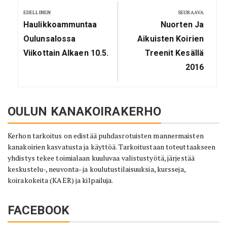
selaus
EDELLINEN
SEURAAVA
Previous
Next
Haulikkoammuntaa
Nuorten Ja
Post:
Post:
Oulunsalossa
Aikuisten Koirien
Viikottain Alkaen 10.5.
Treenit Kesällä
2016
OULUN KANAKOIRAKERHO
Kerhon tarkoitus on edistää puhdasrotuisten mannermaisten
kanakoirien kasvatusta ja käyttöä. Tarkoitustaan toteuttaakseen
yhdistys tekee toimialaan kuuluvaa valistustyötä, järjestää
keskustelu-, neuvonta- ja koulutustilaisuuksia, kursseja,
koirakokeita (KAER) ja kilpailuja.
FACEBOOK