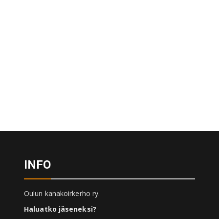
INFO
Oulun kanakoirkerho ry.
Haluatko jäseneksi?