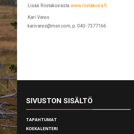
Lisää Riistakoirasta
www.riistakoira.fi
Kari Vares
karivares@msn.com, p. 040-7377166
SIVUSTON SISÄLTÖ
TAPAHTUMAT
KOEKALENTERI