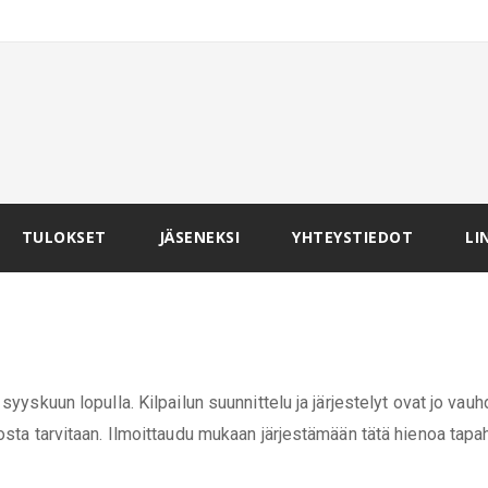
TULOKSET
JÄSENEKSI
YHTEYSTIEDOT
LI
yyskuun lopulla. Kilpailun suunnittelu ja järjestelyt ovat jo vauh
osta tarvitaan. Ilmoittaudu mukaan järjestämään tätä hienoa tapa