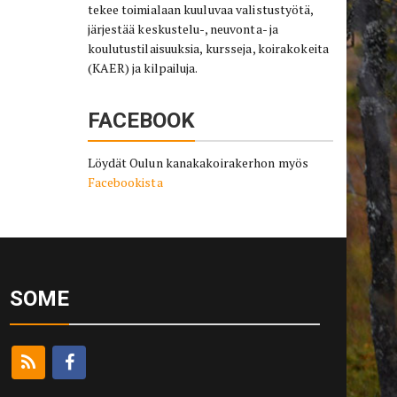
tekee toimialaan kuuluvaa valistustyötä,
järjestää keskustelu-, neuvonta- ja
koulutustilaisuuksia, kursseja, koirakokeita
(KAER) ja kilpailuja.
FACEBOOK
Löydät Oulun kanakakoirakerhon myös
Facebookista
SOME