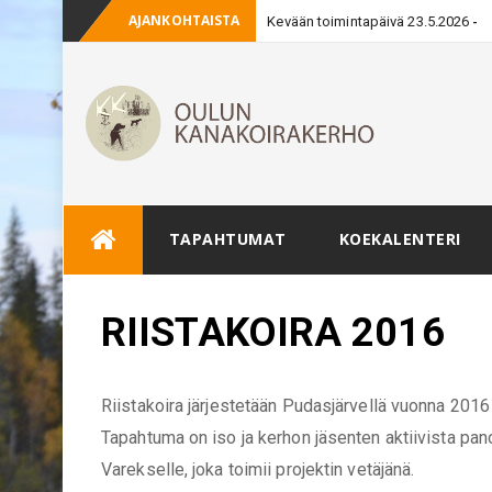
AJANKOHTAISTA
Kevään toimintapäivä 23.5.2026
Skip
TAPAHTUMAT
KOEKALENTERI
to
content
RIISTAKOIRA 2016
Riistakoira järjestetään Pudasjärvellä vuonna 2016 s
Tapahtuma on iso ja kerhon jäsenten aktiivista pan
Varekselle, joka toimii projektin vetäjänä.