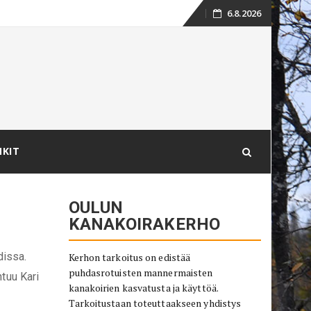
6.8.2026
Skip
to
content
NKIT
OULUN
KANAKOIRAKERHO
dissa.
Kerhon tarkoitus on edistää
puhdasrotuisten mannermaisten
htuu Kari
kanakoirien kasvatusta ja käyttöä.
Tarkoitustaan toteuttaakseen yhdistys