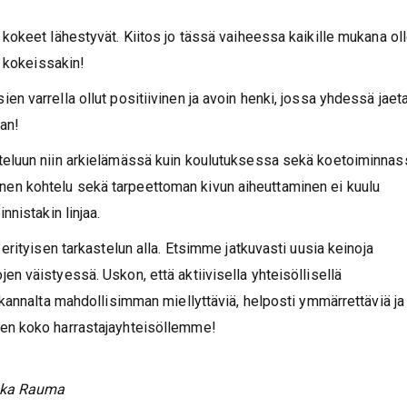
kokeet lähestyvät. Kiitos jo tässä vaiheessa kaikille mukana oll
n kokeissakin!
n varrella ollut positiivinen ja avoin henki, jossa yhdessä jaet
an!
teluun niin arkielämässä kuin koulutuksessa sekä koetoiminnas
en kohtelu sekä tarpeettoman kivun aiheuttaminen ei kuulu
nnistakin linjaa.
erityisen tarkastelun alla. Etsimme jatkuvasti uusia keinoja
n väistyessä. Uskon, että aktiivisella yhteisöllisellä
 kannalta mahdollisimman miellyttäviä, helposti ymmärrettäviä ja
sen koko harrastajayhteisöllemme!
ikka Rauma