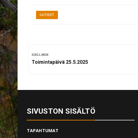
UUTISET
Artikkelien
selaus
EDELLINEN
Previous
Toimintapäivä 25.5.2025
Post:
SIVUSTON SISÄLTÖ
TAPAHTUMAT