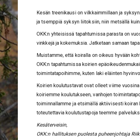
Kesän treenikausi on vilkkaimmillaan ja syksyn 
ja tsemppiä syksyn liitoksiin, niin metsällä kui
OKK:n yhteisissä tapahtumissa parasta on vuosie
vinkkejä ja kokemuksia. Jatketaan samaan tapa
Muistamme, että koiralla on oikeus hyvään koh
OKK:n tapahtumissa koirien epäoikeudenmukain
toimintatapoihimme, kuten laki eläinten hyvinvoi
Koirien koulutustavat ovat olleet viime vuosina 
koiriemme koulutukseen, vanhojen toimintatapoje
toiminnallamme ja etsimällä aktiivisesti koiran
toteutettavia koulutustapoja teemme palveluk
Kesäterveisin,
OKK:n hallituksen puolesta puheenjohtaja Ri