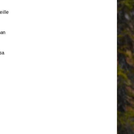
eille
aan
sa.