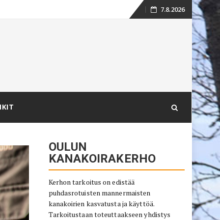
7.8.2026
Skip
to
content
NKIT
OULUN
KANAKOIRAKERHO
Kerhon tarkoitus on edistää
puhdasrotuisten mannermaisten
kanakoirien kasvatusta ja käyttöä.
Tarkoitustaan toteuttaakseen yhdistys