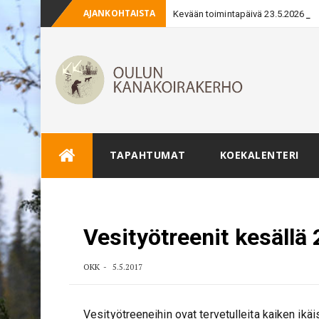
AJANKOHTAISTA
Kevään toimintapäivä 23.5.2026
Skip
TAPAHTUMAT
KOEKALENTERI
to
content
Vesityötreenit kesällä
OKK
5.5.2017
Vesityötreeneihin ovat tervetulleita kaiken ikäise