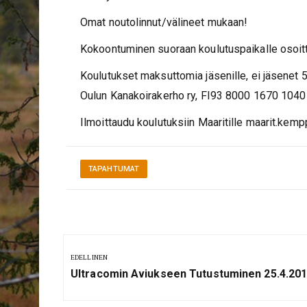
Omat noutolinnut/välineet mukaan!
Kokoontuminen suoraan koulutuspaikalle osoi
Koulutukset maksuttomia jäsenille, ei jäsenet 
Oulun Kanakoirakerho ry, FI93 8000 1670 1040 
Ilmoittaudu koulutuksiin Maaritille maarit.ke
TAPAHTUMAT
Artikkelien
selaus
EDELLINEN
Previous
Ultracomin Aviukseen Tutustuminen 25.4.20
Post: