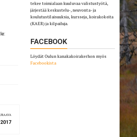
tekee toimialaan kuuluvaa valistustyötä,
järjestää keskustelu-, neuvonta- ja
koulutustilaisuuksia, kursseja, koirakokeita
(KAER) ja kilpailuja.
le:
FACEBOOK
Löydät Oulun kanakakoirakerhon myös
Facebookista
URAAVA
 2017