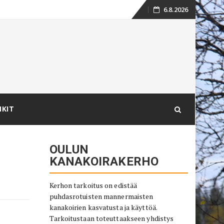
6.8.2026
Skip
to
content
NKIT
OULUN
KANAKOIRAKERHO
Kerhon tarkoitus on edistää
puhdasrotuisten mannermaisten
kanakoirien kasvatusta ja käyttöä.
Tarkoitustaan toteuttaakseen yhdistys