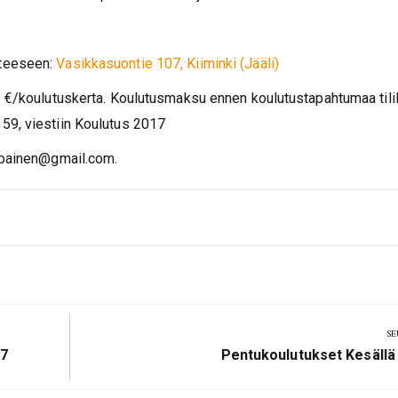
tteeseen:
Vasikkasuontie 107, Kiiminki (Jääli)
5 €/koulutuskerta. Koulutusmaksu ennen koulutustapahtumaa tilil
59, viestiin Koulutus 2017
mppainen@gmail.com.
SE
Next
17
Pentukoulutukset Kesällä
Post: