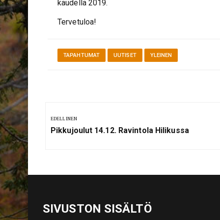
kaudella 2019.
Tervetuloa!
TAPAHTUMAT
UUTISET
YLEINEN
Artikkelien
selaus
EDELLINEN
Previous
Pikkujoulut 14.12. Ravintola Hilikussa
Post:
SIVUSTON SISÄLTÖ