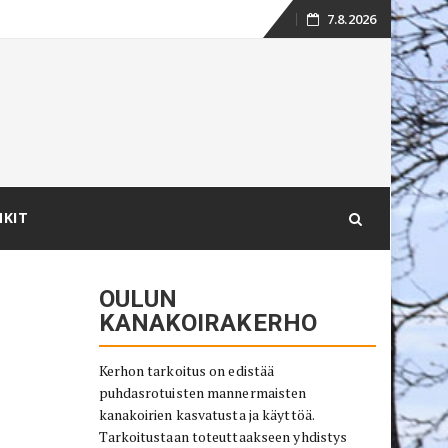
7.8.2026
Skip
to
content
NKIT
OULUN
KANAKOIRAKERHO
Kerhon tarkoitus on edistää
puhdasrotuisten mannermaisten
kanakoirien kasvatusta ja käyttöä.
Tarkoitustaan toteuttaakseen yhdistys