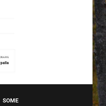
URAAVA
palla
SOME