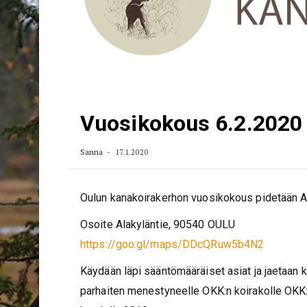
Vuosikokous 6.2.2020 
Sanna
17.1.2020
Oulun kanakoirakerhon vuosikokous pidetään Aur
Osoite Alakyläntie, 90540 OULU
https://goo.gl/maps/DDcQRuw5b4N2
Käydään läpi sääntömääräiset asiat ja jaetaan ki
parhaiten menestyneelle OKK:n koirakolle OKK: