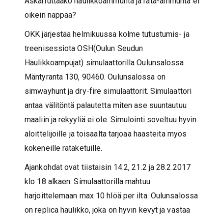
Askarruttaako haulikkoammunta ja rata-ammunta ei
oikein nappaa?
OKK järjestää helmikuussa kolme tutustumis- ja
treenisessiota OSH(Oulun Seudun
Haulikkoampujat) simulaattorilla Oulunsalossa
Mäntyranta 130, 90460. Oulunsalossa on
simwayhunt ja dry-fire simulaattorit. Simulaattori
antaa välitöntä palautetta miten ase suuntautuu
maaliin ja rekyyliä ei ole. Simulointi soveltuu hyvin
aloittelijoille ja toisaalta tarjoaa haasteita myös
kokeneille rataketuille.
Ajankohdat ovat tiistaisin 14.2, 21.2 ja 28.2.2017
klo 18 alkaen. Simulaattorilla mahtuu
harjoittelemaan max 10 hlöä per ilta. Oulunsalossa
on replica haulikko, joka on hyvin kevyt ja vastaa