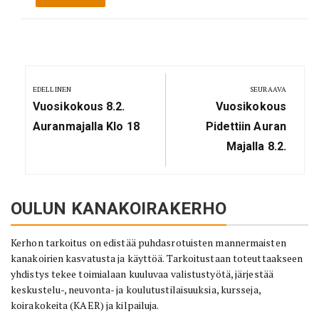
Artikkelien
selaus
EDELLINEN
SEURAAVA
Previous
Next
Vuosikokous 8.2.
Vuosikokous
Post:
Post:
Auranmajalla Klo 18
Pidettiin Auran
Majalla 8.2.
OULUN KANAKOIRAKERHO
Kerhon tarkoitus on edistää puhdasrotuisten mannermaisten
kanakoirien kasvatusta ja käyttöä. Tarkoitustaan toteuttaakseen
yhdistys tekee toimialaan kuuluvaa valistustyötä, järjestää
keskustelu-, neuvonta- ja koulutustilaisuuksia, kursseja,
koirakokeita (KAER) ja kilpailuja.