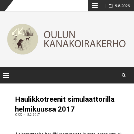
Skip
9.8.2026
to
content
Skip
to
Haulikkotreenit simulaattorilla
content
helmikuussa 2017
OKK
8.2.2017