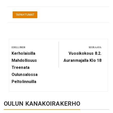
TAPAHTUMAT
Artikkelien
selaus
EDELLINEN
SEURAAVA
Previous
Next
Kerholaisilla
Vuosikokous 8.2.
Post:
Post:
Mahdollisuus
Auranmajalla Klo 18
Treenata
Oulunsalossa
Peltolinnuilla
OULUN KANAKOIRAKERHO