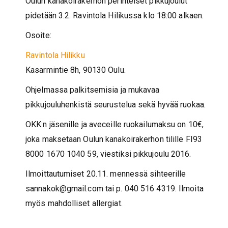
Oulun kanakoirakerhon perinteiset pikkujoulut
pidetään 3.2. Ravintola Hilikussa klo 18:00 alkaen.
Osoite:
Ravintola Hilikku
Kasarmintie 8h, 90130 Oulu.
Ohjelmassa palkitsemisia ja mukavaa
pikkujouluhenkistä seurustelua sekä hyvää ruokaa.
OKK:n jäsenille ja aveceille ruokailumaksu on 10€,
joka maksetaan Oulun kanakoirakerhon tilille FI93
8000 1670 1040 59, viestiksi pikkujoulu 2016.
Ilmoittautumiset 20.11. mennessä sihteerille
sannakok@gmail.com tai p. 040 516 4319. Ilmoita
myös mahdolliset allergiat.