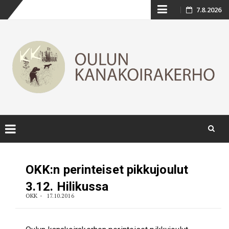
Skip
7.8.2026
to
content
Skip
to
OKK:n perinteiset pikkujoulut
content
3.12. Hilikussa
OKK
17.10.2016