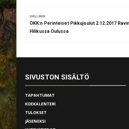
Artikkelien
selaus
EDELLINEN
Previous
OKK:n Perinteiset Pikkujoulut 2.12.2017 Ravi
Post:
Hilikussa Oulussa
SIVUSTON SISÄLTÖ
TAPAHTUMAT
KOEKALENTERI
TULOKSET
JÄSENEKSI