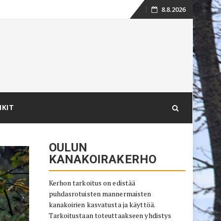
8.8.2026
Skip
to
content
NKIT
OULUN
KANAKOIRAKERHO
Kerhon tarkoitus on edistää
puhdasrotuisten mannermaisten
kanakoirien kasvatusta ja käyttöä.
Tarkoitustaan toteuttaakseen yhdistys