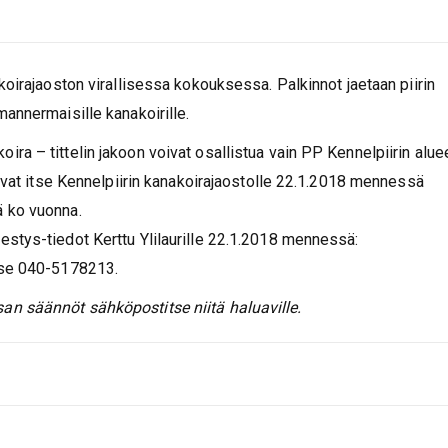
koirajaoston virallisessa kokouksessa. Palkinnot jaetaan piirin
annermaisille kanakoirille.
a – tittelin jakoon voivat osallistua vain PP Kennelpiirin alue
tavat itse Kennelpiirin kanakoirajaostolle 22.1.2018 mennessä
ä ko vuonna.
stys-tiedot Kerttu Ylilaurille 22.1.2018 mennessä:
itse 040-5178213.
an säännöt sähköpostitse niitä haluaville.