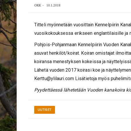
OKK
10.1.2018
Titteli myönnetään vuosittain Kennelpiirin Kana
vuosikokouksessa erikseen englantilaisille ja m
Pohjois-Pohjanmaan Kennelpiirin Vuoden Kanakoir
asuvat henkilöt/koirat. Koiran omistajat ilmoit
koiransa menestyksen kokeissa ja näyttelyiss
Lähetä vuoden 2017 koirasi koe ja näyttelymene
Kerttu@ylilauri.com Lisätietoja myös puhelim
Pyydettäessä lähetetään Vuoden kanakoira kis
UUTISET