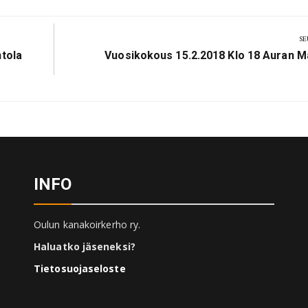
SE
Next
ntola
Vuosikokous 15.2.2018 Klo 18 Auran Ma
Post:
INFO
Oulun kanakoirkerho ry.
Haluatko jäseneksi?
Tietosuojaseloste