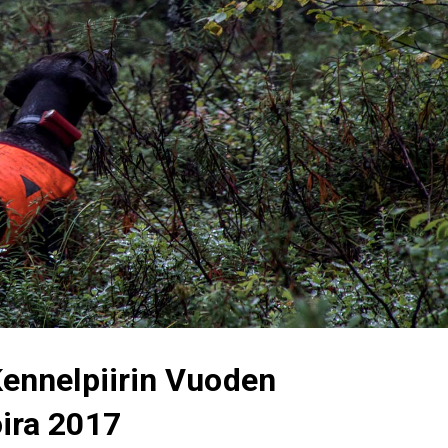
ennelpiirin Vuoden
ira 2017