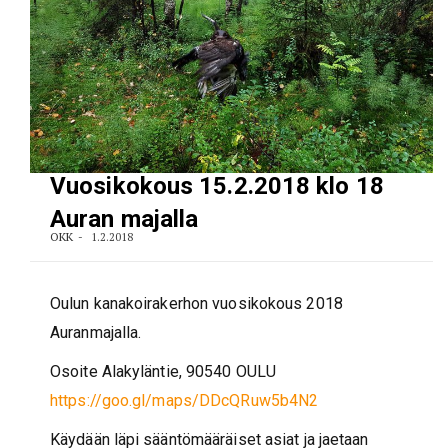
Vuosikokous 15.2.2018 klo 18
Auran majalla
OKK
1.2.2018
Oulun kanakoirakerhon vuosikokous 2018
Auranmajalla.
Osoite Alakyläntie, 90540 OULU
https://goo.gl/maps/DDcQRuw5b4N2
Käydään läpi sääntömääräiset asiat ja jaetaan