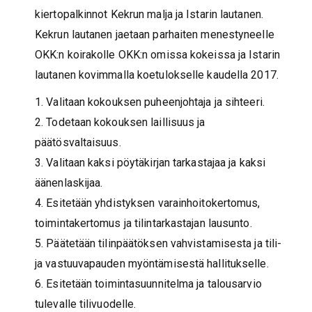
kiertopalkinnot Kekrun malja ja Istarin lautanen.
Kekrun lautanen jaetaan parhaiten menestyneelle
OKK:n koirakolle OKK:n omissa kokeissa ja Istarin
lautanen kovimmalla koetulokselle kaudella 2017.
1. Valitaan kokouksen puheenjohtaja ja sihteeri.
2. Todetaan kokouksen laillisuus ja
päätösvaltaisuus.
3. Valitaan kaksi pöytäkirjan tarkastajaa ja kaksi
äänenlaskijaa.
4. Esitetään yhdistyksen varainhoitokertomus,
toimintakertomus ja tilintarkastajan lausunto.
5. Päätetään tilinpäätöksen vahvistamisesta ja tili-
ja vastuuvapauden myöntämisestä hallitukselle.
6. Esitetään toimintasuunnitelma ja talousarvio
tulevalle tilivuodelle.