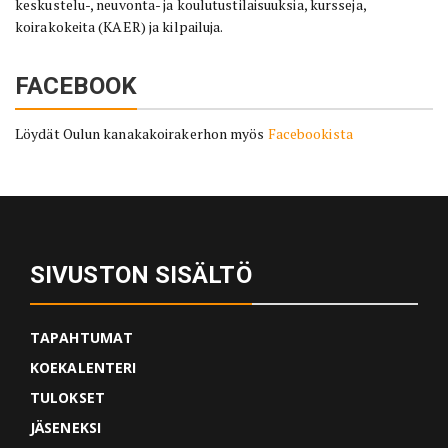
keskustelu-, neuvonta- ja koulutustilaisuuksia, kursseja,
koirakokeita (KAER) ja kilpailuja.
FACEBOOK
Löydät Oulun kanakakoirakerhon myös
Facebookista
SIVUSTON SISÄLTÖ
TAPAHTUMAT
KOEKALENTERI
TULOKSET
JÄSENEKSI