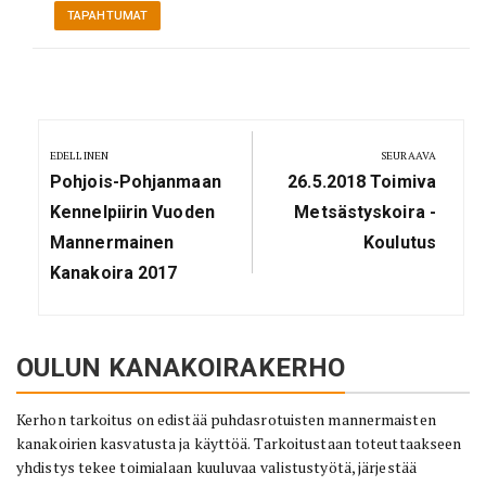
TAPAHTUMAT
Artikkelien
selaus
EDELLINEN
SEURAAVA
Previous
Next
Pohjois-Pohjanmaan
26.5.2018 Toimiva
Post:
Post:
Kennelpiirin Vuoden
Metsästyskoira -
Mannermainen
Koulutus
Kanakoira 2017
OULUN KANAKOIRAKERHO
Kerhon tarkoitus on edistää puhdasrotuisten mannermaisten
kanakoirien kasvatusta ja käyttöä. Tarkoitustaan toteuttaakseen
yhdistys tekee toimialaan kuuluvaa valistustyötä, järjestää