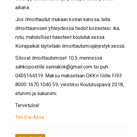
aikana.
Jos ilmoittaudut mukaan koiran kanssa, laita
ilmoittaumisen yhteydessä tiedot koirastasi: ikä,
rotu, mahdolliset haasteet koulutuksessa.
Koirapaikat täytetään ilmoittautumisjärjestykses
sä.
Sitovat ilmoittautumiset 10.5. mennessä
sähköpostilla sannakok@gmail.com tai puh.
0405164319. Maksu maksetaan OKK:n tilille FI93
8000 1670 1040 59, viestiksi Koulutuspäivä 2018,
etunimi ja sukunimi.
Tervetuloa!
Tmi Erä-Ässä