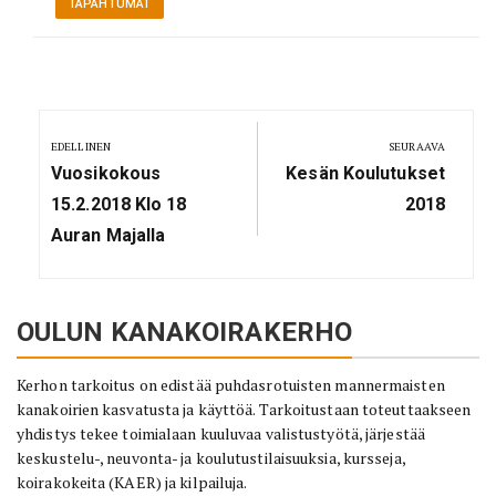
TAPAHTUMAT
Artikkelien
selaus
EDELLINEN
SEURAAVA
Previous
Next
Vuosikokous
Kesän Koulutukset
Post:
Post:
15.2.2018 Klo 18
2018
Auran Majalla
OULUN KANAKOIRAKERHO
Kerhon tarkoitus on edistää puhdasrotuisten mannermaisten
kanakoirien kasvatusta ja käyttöä. Tarkoitustaan toteuttaakseen
yhdistys tekee toimialaan kuuluvaa valistustyötä, järjestää
keskustelu-, neuvonta- ja koulutustilaisuuksia, kursseja,
koirakokeita (KAER) ja kilpailuja.