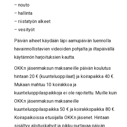
– nouto
– hallinta
– riistatyön alkeet
– vesityöt
Päivän aiheet käydään läpi aamupäivän luennolla
havainnollistavien videoiden pohjalta ja iltapäivällä
käytännön harjoituksien kautta.
OKK:n jäsenmaksun maksaneille päivän koulutus
hintaan 20 € (kuunteluoppilaat) ja koirapaikka 40 €.
Mukaan mahtuu 10 koirakkoa ja
kuunteluoppilaspaikkoja ei ole rajoitettu. Muille kuin
OKK:n jäsenmaksun maksaneille
kuunteluoppilaspaikka 50 € ja koirakkopaikka 80 €.
Koirapaikoissa etusijalla OKK:n jäsenet. Hintaan
sisältyy aloituskahvit ja pikku purtavaa päivän